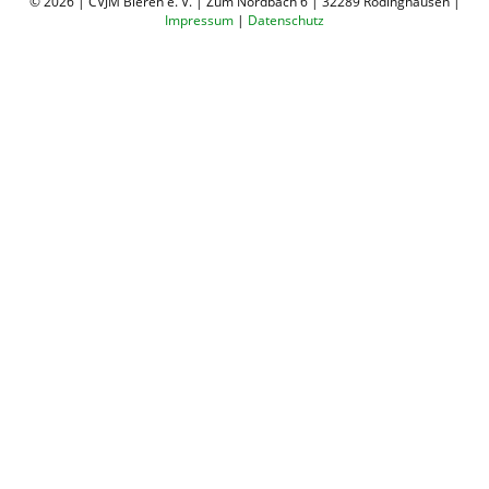
© 2026 | CVJM Bieren e. V. | Zum Nordbach 6 | 32289 Rödinghausen |
Impressum
|
Datenschutz